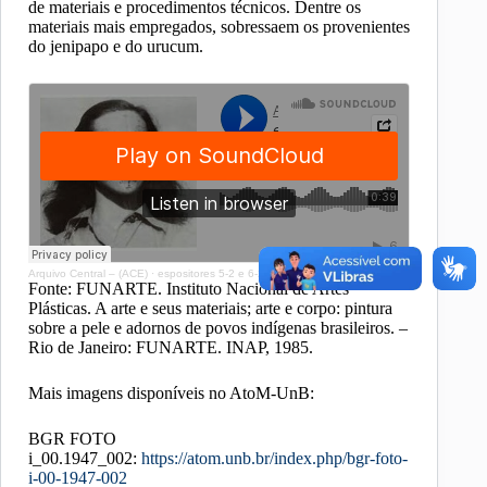
de materiais e procedimentos técnicos. Dentre os
materiais mais empregados, sobressaem os provenientes
do jenipapo e do urucum.
Arquivo Central – (ACE)
·
espositores 5-2 e 6-2
Fonte: FUNARTE. Instituto Nacional de Artes
Plásticas. A arte e seus materiais; arte e corpo: pintura
sobre a pele e adornos de povos indígenas brasileiros. –
Rio de Janeiro: FUNARTE. INAP, 1985.
Mais imagens disponíveis no AtoM-UnB:
BGR FOTO
i_00.1947_002:
https://atom.unb.br/index.php/bgr-foto-
i-00-1947-002