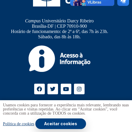
Campus
Universitário Darcy Ribeiro
Brasília-DF | CEP 70910-900
Horário de funcionamento: de 2ª a 6ª, das 7h às 23h.
Sábado, das 8h às 18h.
Ouvidoria
UnB
Usamos cookies para fornecer a experiência mais relevante, lembrando suas
preferências e visitas repetidas. Ao clicar em “Aceitar cookies”, você
Transparência e Prestação de Contas
concorda com a utilização de TODOS os cookies.
Aceitar cookies
Copyright © 2026 -
Universidade de Brasília
. Todos os direitos
Política de cookies
reservados.