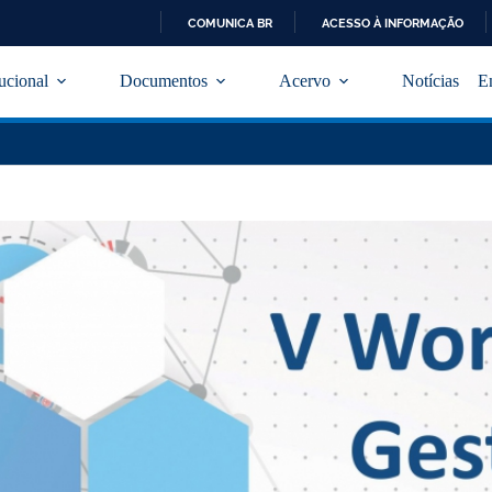
COMUNICA BR
ACESSO À INFORMAÇÃO
I
R
tucional
Documentos
Acervo
Notícias
E
P
A
R
A
O
C
O
N
T
E
Ú
D
O