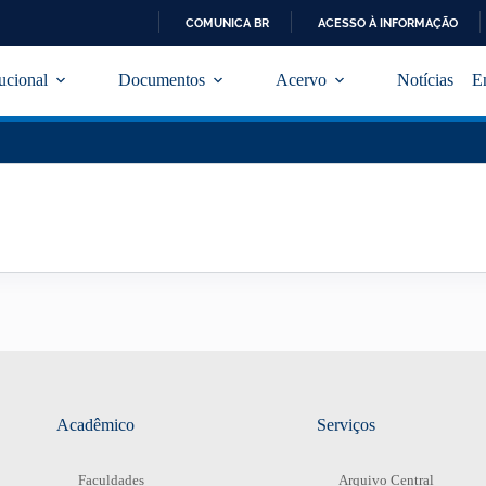
COMUNICA BR
ACESSO À INFORMAÇÃO
I
R
tucional
Documentos
Acervo
Notícias
E
P
A
R
A
O
C
O
N
T
E
Ú
D
O
Acadêmico
Serviços
Faculdades
Arquivo Central