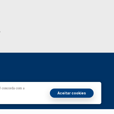
o
Ouvidoria
UnB
cê concorda com a
Aceitar cookies
ansparência e Prestação de Contas