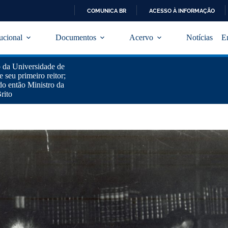
COMUNICA BR
ACESSO À INFORMAÇÃO
I
R
tucional
Documentos
Acervo
Notícias
E
P
A
R
o da Universidade de
A
 seu primeiro reitor;
O
do então Ministro da
C
rito
O
N
T
E
Ú
D
O