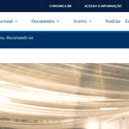
COMUNICA BR
ACESSO À INFORMAÇÃO
I
R
tucional
Documentos
Acervo
Notícias
E
P
A
R
ra, discursando na
A
O
C
O
N
T
E
Ú
D
O