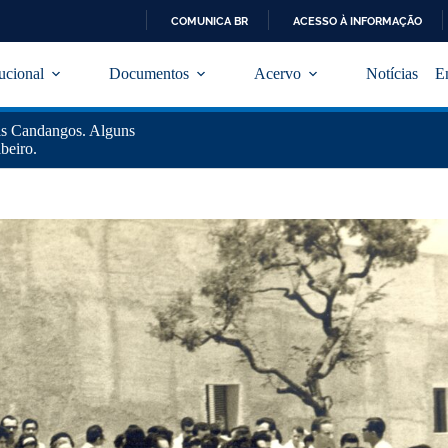
COMUNICA BR
ACESSO À INFORMAÇÃO
I
R
tucional
Documentos
Acervo
Notícias
E
P
A
R
ois Candangos. Alguns
A
beiro.
O
C
O
N
T
E
Ú
D
O