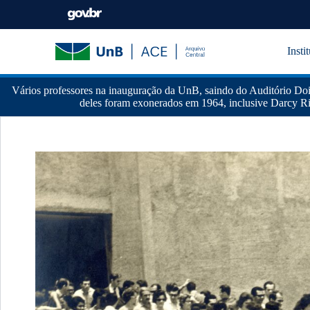
Insti
Vários professores na inauguração da UnB, saindo do Auditório D
deles foram exonerados em 1964, inclusive Darcy Ri