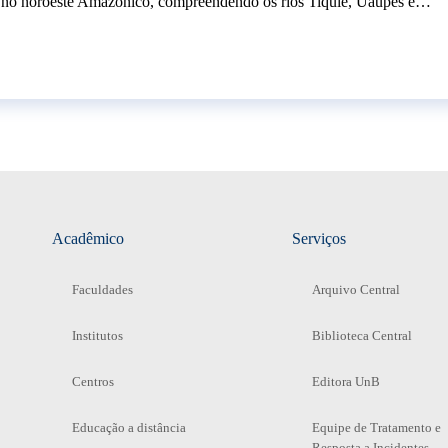
 noroeste Amazônico, compreendendo os rios Tiquié, Uaupés e…
Acadêmico
Serviços
Faculdades
Arquivo Central
Institutos
Biblioteca Central
Centros
Editora UnB
Educação a distância
Equipe de Tratamento e
Resposta a Incidentes