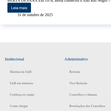
BERTA DESÂNA Em 1978, Berta conheceu o Alto Rio Negro – no
Leia mais
31 de outubro de 2025
Institucional
Administrativo
História da UnB
Reitoria
UnB em números
Vice-Reitoria
Conheça os campi
Conselhos e câmaras
Como chegar
Resoluções dos Conselhos