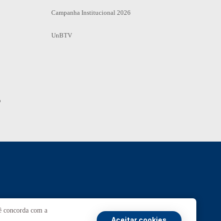
Campanha Institucional 2026
UnBTV
o
Ouvidoria
UnB
cê concorda com a
Aceitar cookies
ansparência e Prestação de Contas