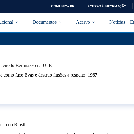
COMUNICA BR
ACESSO À INFORMAÇÃO
I
R
tucional
Documentos
Acervo
Notícias
E
P
A
R
A
O
C
O
N
igueiredo Bertinazzo na UnB
T
E
 faço Evas e destruo ilusões a respeito, 1967.
Ú
D
O
ena no Brasil