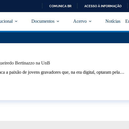
COMUNICA BR
ACESSO À INFORMAÇÃO
I
R
tucional
Documentos
Acervo
Notícias
E
P
A
R
A
O
C
O
N
igueiredo Bertinazzo na UnB
T
E
a paixão de jovens gravadores que, na era digital, optaram pela…
Ú
D
O