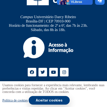
Campus
Universitário Darcy Ribeiro
Brasília-DF | CEP 70910-900
Horário de funcionamento: de 2ª a 6ª, das 7h às 23h.
Sábado, das 8h às 18h.
Ouvidoria
UnB
Usamos cookies para fornecer a experiência mais relevante, lembrando suas
preferências e visitas repetidas. Ao clicar em “Aceitar cookies”, você
Transparência e Prestação de Contas
concorda com a utilização de TODOS os cookies.
Aceitar cookies
Copyright © 2026 -
Universidade de Brasília
. Todos os direitos
Política de cookies
reservados.