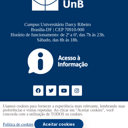
Campus
Universitário Darcy Ribeiro
Brasília-DF | CEP 70910-900
Horário de funcionamento: de 2ª a 6ª, das 7h às 23h.
Sábado, das 8h às 18h.
Ouvidoria
UnB
Usamos cookies para fornecer a experiência mais relevante, lembrando suas
preferências e visitas repetidas. Ao clicar em “Aceitar cookies”, você
Transparência e Prestação de Contas
concorda com a utilização de TODOS os cookies.
Aceitar cookies
Copyright © 2026 -
Universidade de Brasília
. Todos os direitos
Política de cookies