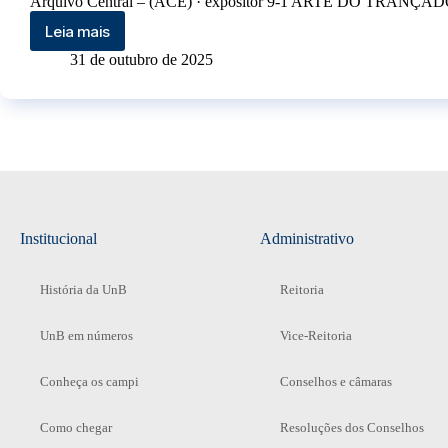
Arquivo Central – (ACE) · expositor 9-1 ARTE DO TRANÇAD
Leia mais
31 de outubro de 2025
Institucional
Administrativo
História da UnB
Reitoria
UnB em números
Vice-Reitoria
Conheça os campi
Conselhos e câmaras
Como chegar
Resoluções dos Conselhos