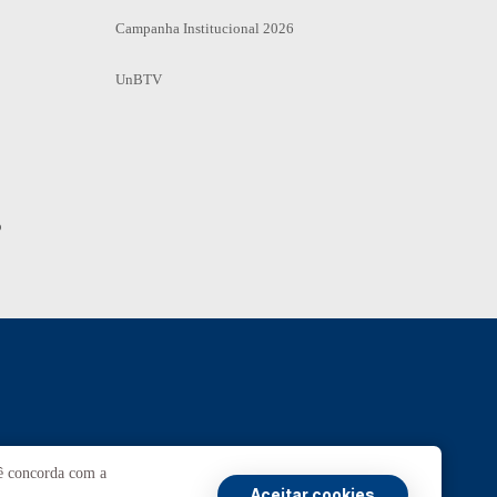
Campanha Institucional 2026
UnBTV
o
Ouvidoria
UnB
cê concorda com a
Aceitar cookies
ansparência e Prestação de Contas