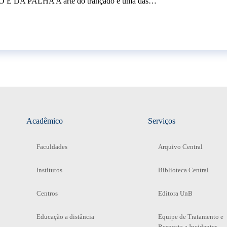
O E DA PALHA A arte do trançado é uma das…
Acadêmico
Serviços
Faculdades
Arquivo Central
Institutos
Biblioteca Central
Centros
Editora UnB
Educação a distância
Equipe de Tratamento e
Resposta a Incidentes