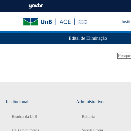
Insti
Edital de Eliminação
Institucional
Administrativo
História da UnB
Reitoria
UnB em números
Vice-Reitoria