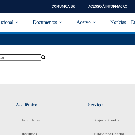
COMUNICA BR
ACESSO À INFORMAÇÃO
I
R
tucional
Documentos
Acervo
Notícias
E
P
A
R
A
O
C
O
N
T
E
Ú
D
O
Acadêmico
Serviços
Faculdades
Arquivo Central
Institutos
Biblioteca Central