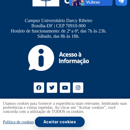
Campus
Universitário Darcy Ribeiro
Brasília-DF | CEP 70910-900
Horário de funcionamento: de 2ª a 6ª, das 7h às 23h.
Sábado, das 8h às 18h.
Ouvidoria
UnB
Usamos cookies para fornecer a experiência mais relevante, lembrando suas
preferências e visitas repetidas. Ao clicar em “Aceitar cookies”, você
Transparência e Prestação de Contas
concorda com a utilização de TODOS os cookies.
Aceitar cookies
Copyright © 2026 -
Universidade de Brasília
. Todos os direitos
Política de cookies
reservados.