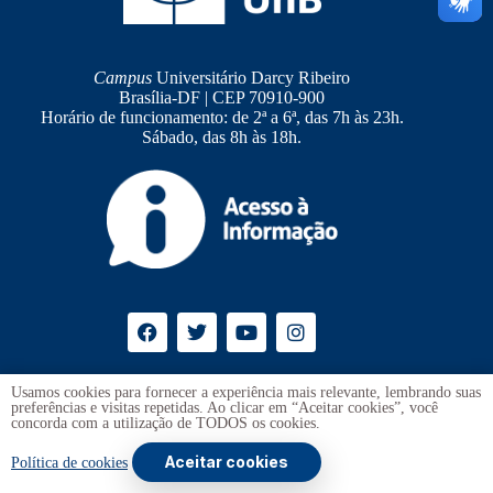
Campus
Universitário Darcy Ribeiro
Brasília-DF | CEP 70910-900
Horário de funcionamento: de 2ª a 6ª, das 7h às 23h.
Sábado, das 8h às 18h.
Ouvidoria
UnB
Usamos cookies para fornecer a experiência mais relevante, lembrando suas
preferências e visitas repetidas. Ao clicar em “Aceitar cookies”, você
Transparência e Prestação de Contas
concorda com a utilização de TODOS os cookies.
Aceitar cookies
Copyright © 2026 -
Universidade de Brasília
. Todos os direitos
Política de cookies
reservados.