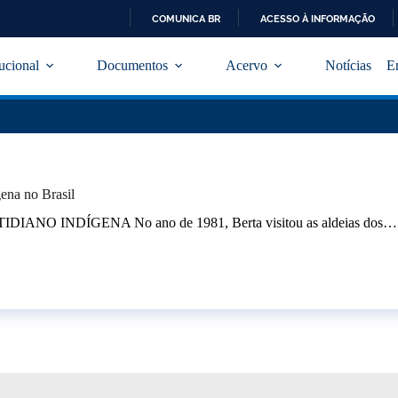
COMUNICA BR
ACESSO À INFORMAÇÃO
I
R
tucional
Documentos
Acervo
Notícias
E
P
A
R
A
O
C
O
N
ena no Brasil
T
E
IDIANO INDÍGENA No ano de 1981, Berta visitou as aldeias dos…
Ú
D
O