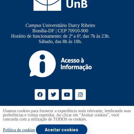
Campus
Universitário Darcy Ribeiro
Brasília-DF | CEP 70910-900
Horário de funcionamento: de 2ª a 6ª, das 7h às 23h.
Sábado, das 8h às 18h.
Ouvidoria
UnB
Usamos cookies para fornecer a experiência mais relevante, lembrando suas
preferências e visitas repetidas. Ao clicar em “Aceitar cookies”, você
Transparência e Prestação de Contas
concorda com a utilização de TODOS os cookies.
Aceitar cookies
Copyright © 2026 -
Universidade de Brasília
. Todos os direitos
Política de cookies