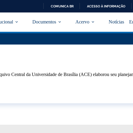
COMUNICA BR
ACESSO À INFORMAÇÃO
I
R
tucional
Documentos
Acervo
Notícias
E
P
A
R
A
O
C
O
N
T
E
quivo Central da Universidade de Brasília (ACE) elaborou seu plane
Ú
D
O