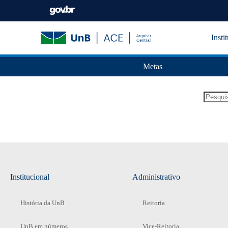
Insti
Metas
Institucional
Administrativo
História da UnB
Reitoria
UnB em números
Vice-Reitoria