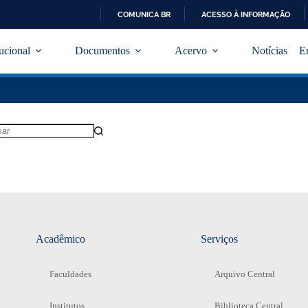
COMUNICA BR
ACESSO À INFORMAÇÃO
I
R
tucional
Documentos
Acervo
Notícias
E
P
A
R
A
O
C
O
N
T
E
Ú
D
O
Acadêmico
Serviços
Faculdades
Arquivo Central
Institutos
Biblioteca Central