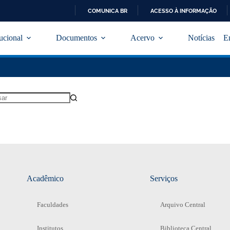
COMUNICA BR
ACESSO À INFORMAÇÃO
I
R
tucional
Documentos
Acervo
Notícias
E
P
A
R
A
O
C
O
N
T
E
Ú
D
O
Acadêmico
Serviços
Faculdades
Arquivo Central
Institutos
Biblioteca Central