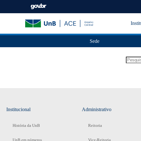
Insti
Sede
Institucional
Administrativo
História da UnB
Reitoria
UnB em números
Vice-Reitoria