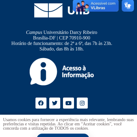
Campus
Universitário Darcy Ribeiro
Brasília-DF | CEP 70910-900
Horário de funcionamento: de 2ª a 6ª, das 7h às 23h.
Sábado, das 8h às 18h.
Ouvidoria
UnB
Usamos cookies para fornecer a experiência mais relevante, lembrando suas
preferências e visitas repetidas. Ao clicar em “Aceitar cookies”, você
Transparência e Prestação de Contas
concorda com a utilização de TODOS os cookies.