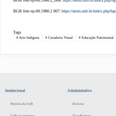
BGR foto ep-00.1980.2_004:
https://atom.unb.br/index.php/b
BGR foto ep-00.1980.2 007:
https://atom.unb.br/index.php/bg
Tags
#
Arte Indígena
#
Curadoria Visual
#
Educação Patrimonial
Institucional
Administrativo
História da UnB
Reitoria
UnB em números
Vice-Reitoria