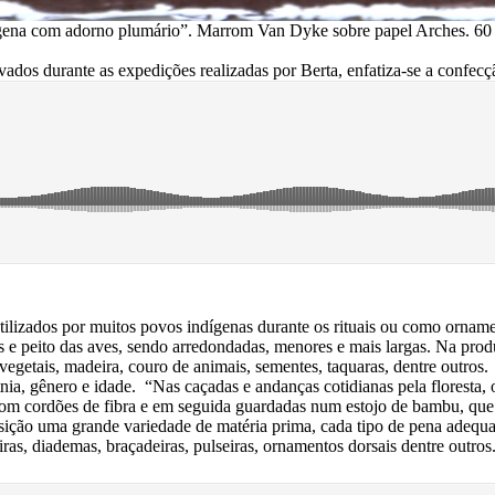
gena com adorno plumário”. Marrom Van Dyke sobre papel Arches. 60 
vados durante as expedições realizadas por Berta, enfatiza-se a confec
lizados por muitos povos indígenas durante os rituais ou como ornamen
as e peito das aves, sendo arredondadas, menores e mais largas. Na pro
 vegetais, madeira, couro de animais, sementes, taquaras, dentre outros
tnia, gênero e idade. “Nas caçadas e andanças cotidianas pela floresta
com cordões de fibra e em seguida guardadas num estojo de bambu, qu
sição uma grande variedade de matéria prima, cada tipo de pena adequ
s, diademas, braçadeiras, pulseiras, ornamentos dorsais dentre outros