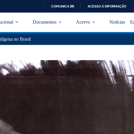
COMUNICA BR
ACESSO À INFORMAÇÃO
I
R
tucional
Documentos
Acervo
Notícias
E
P
A
R
dígena no Brasil
A
O
C
O
N
T
E
Ú
D
O