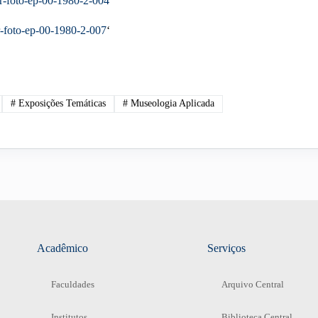
gr-foto-ep-00-1980-2-004
r-foto-ep-00-1980-2-007
‘
#
Exposições Temáticas
#
Museologia Aplicada
Acadêmico
Serviços
Faculdades
Arquivo Central
Institutos
Biblioteca Central