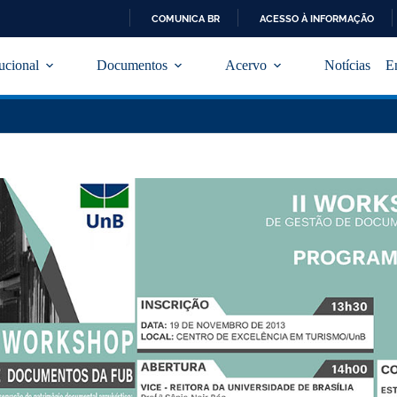
COMUNICA BR
ACESSO À INFORMAÇÃO
I
R
tucional
Documentos
Acervo
Notícias
E
P
A
R
A
O
C
O
N
T
E
Ú
D
O