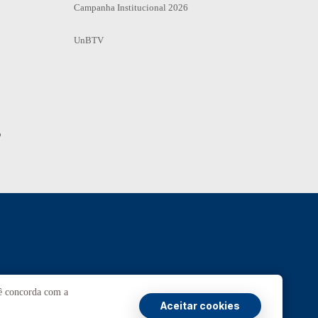
Campanha Institucional 2026
UnBTV
o
Ouvidoria
UnB
cê concorda com a
Aceitar cookies
ansparência e Prestação de Contas