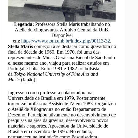
Legenda:
Professora Stella Maris trabalhando no
Ateliê de xilogravuras. Arquivo Central da UnB.
Disponível
em:
https://www.atom.unb.br/index.php/00113-32
.
Stella Maris
começou a se destacar como gravadora no
final da década de 1960. Em 1970, foi uma das
representantes de Minas Gerais na Bienal de São Paulo
e, nesse mesmo ano, viajou para realizar estudos em
Portugal e Itália. Entre 1981 e 1982 foi bolsista
da
Tokyo National University of Fine Arts and
Music
(Japão).
Ingressou como professora colaboradora na
Universidade de Brasília em 1979. Posteriormente,
tornou-se professora Assistente IV em 1983. Organizou
o Ateliê de Xilogravura no então Departamento de
Desenho. Participou ativamente no desenvolvimento de
pesquisas na área da gravura, desenvolvendo novos
materiais e suportes. Aposentou da Universidade de
Brasília em dezembro de 1995. No entanto,
permaneceu na instituição como Pesquisadora