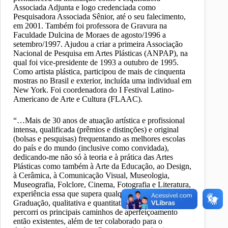
Associada Adjunta e logo credenciada como
Pesquisadora Associada Sênior, até o seu falecimento,
em 2001. Também foi professora de Gravura na
Faculdade Dulcina de Moraes de agosto/1996 a
setembro/1997. Ajudou a criar a primeira Associação
Nacional de Pesquisa em Artes Plásticas (ANPAP), na
qual foi vice-presidente de 1993 a outubro de 1995.
Como artista plástica, participou de mais de cinquenta
mostras no Brasil e exterior, incluída uma individual em
New York. Foi coordenadora do I Festival Latino-
Americano de Arte e Cultura (FLAAC).
“…Mais de 30 anos de atuação artística e profissional
intensa, qualificada (prêmios e distinções) e original
(bolsas e pesquisas) frequentando as melhores escolas
do país e do mundo (inclusive como convidada),
dedicando-me não só à teoria e à prática das Artes
Plásticas como também à Arte da Educação, ao Design,
à Cerâmica, à Comunicação Visual, Museologia,
Museografia, Folclore, Cinema, Fotografia e Literatura,
experiência essa que supera qualquer estrutura de Pós-
Graduação, qualitativa e quantitativamente, onde
percorri os principais caminhos de aperfeiçoamento
então existentes, além de ter colaborado para o